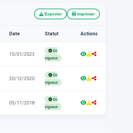
Exporter
Imprimer
Date
Statut
Actions
En
15/01/2023
vigueur
En
20/12/2020
vigueur
En
05/11/2018
vigueur