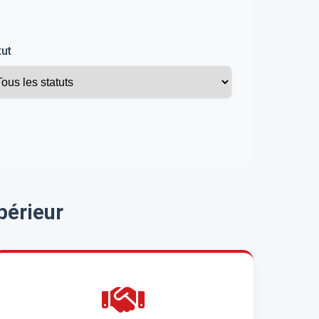
tut
périeur