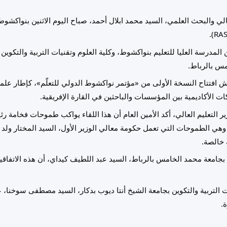
الي والبحث العلمي، السيد محمد ابلال أحمد، صباح اليوم الاثنين بنواكشوط
 المدرسة العليا للتعليم بنواكشوط، وكلية العلوم وتقنيات التربية والتكوين
مس بالرباط.
امش افتتاح النسخة الأولى من «مؤتمر نواكشوط الدولي للتعلّم»، كإطار ع
ت الأكاديمية بين المؤسسات والباحثين في القارة الإفريقية.
ير التعليم العالي، أكد الأمين العام أن هذا اللقاء يواكب طموحات فخامة 
، وهي الطموحات التي تعمل حكومة معالي الوزير الأول، السيد المختار ول
 خالصة.
ة بجامعة محمد الخامس بالرباط، السيد عبد اللطيف كيداي، أن هذه الاتفاقي
ت التربية والتكوين بجامعة الشيخ أنتا ديوب بدكار، السيد مصطفى سوخنا، 
.