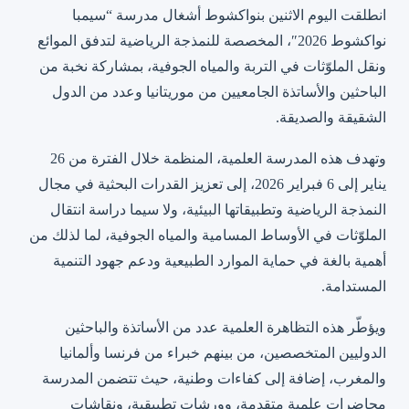
انطلقت اليوم الاثنين بنواكشوط أشغال مدرسة “سيمبا
نواكشوط 2026″، المخصصة للنمذجة الرياضية لتدفق الموائع
ونقل الملوّثات في التربة والمياه الجوفية، بمشاركة نخبة من
الباحثين والأساتذة الجامعيين من موريتانيا وعدد من الدول
الشقيقة والصديقة.
وتهدف هذه المدرسة العلمية، المنظمة خلال الفترة من 26
يناير إلى 6 فبراير 2026، إلى تعزيز القدرات البحثية في مجال
النمذجة الرياضية وتطبيقاتها البيئية، ولا سيما دراسة انتقال
الملوّثات في الأوساط المسامية والمياه الجوفية، لما لذلك من
أهمية بالغة في حماية الموارد الطبيعية ودعم جهود التنمية
المستدامة.
ويؤطّر هذه التظاهرة العلمية عدد من الأساتذة والباحثين
الدوليين المتخصصين، من بينهم خبراء من فرنسا وألمانيا
والمغرب، إضافة إلى كفاءات وطنية، حيث تتضمن المدرسة
محاضرات علمية متقدمة، وورشات تطبيقية، ونقاشات