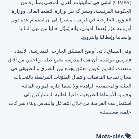
(CIMPA) أنشئ في ثمانينيات القرن الماضي بمبادرة من
الحكومة الفرنسية، وبشراكة بين وزارة التعليم العالي ووزارة
الشؤون الخارجية في فرنسا، مشيرا إلى أن انضمام عدة دول
أوروبية عزّز بُعدها الدولي، وأنه يُموَّل حاليا من قبل ألمانيا
وإسبانيا وإيطاليا والنرويج.
وفي السياق ذاته، أوضح المنسّق الخارجي للمدرسة، الأستاذ
فابريس غولفييه، أن هذه المدرسة تجمع طلبة وباحثين من آفاق
متعددة، لتقديم تكوين معمّق يجمع بين النظري والتطبيقي في
مجال نمذجة التدفقات وانتقال الملوّثات المرتبطة بالتحديات
البيئية والمجتمعية الراهنة، ولا سيما إدارة الموارد المائية
وحماية الأوساط الطبيعية، داعيا الطلبة المشاركين إلى
استثمار هذه الفرصة من خلال التفاعل والنقاش وبناء شراكات
علمية مستقبلية.
Mots-clés