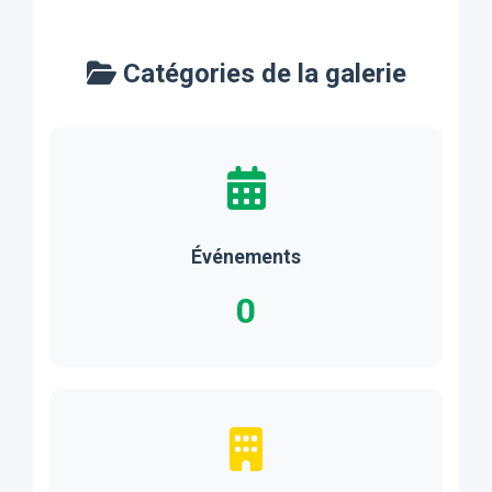
Visite virtuelle
Vidéo sur la
du campus
recherche
Catégories de la galerie
scienti...
Événements
0