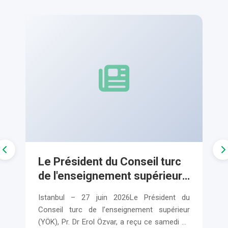
Actualités du Ministère
eil turc
Entretiens mauritano-turcs
upérieur
en vue du renforcement de l
Ministre
coopération dans les
 Président du
Istanbul – 26 juin 2026Le Ministre turc
upérieur
domaines de l'enseignemen
ent supérieur
l'Éducation nationale, Pr. Dr Yusuf Tekin
supérieur et de la recherche
çu ce samedi 27
reçu ce soir à l'hôtel Pullman Istanbul (lieu