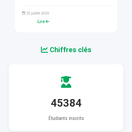
tocole
scientifique
e Ministre de
la conférence) le Ministre mauritanien 
our
a...
l'Enseignement supéri...
20 juillet 2026
tion
Lire
Chiffres clés
45384
Étudiants inscrits